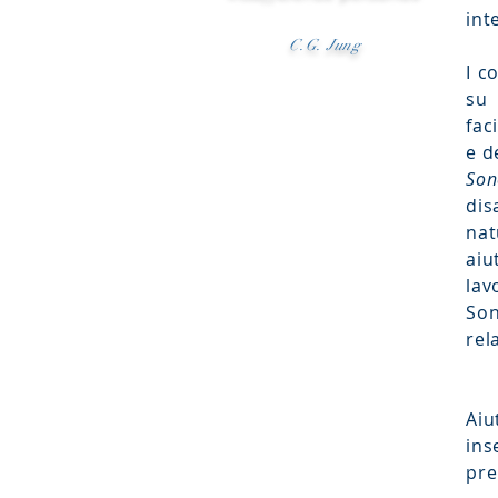
int
C.G. Jung
I c
su
fac
e d
Son
dis
na
aiu
lav
Son
rel
Aiu
ins
pre