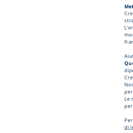
Met
Cre
str
L'o
mod
fra
Aiu
Qu
dip
Cre
Noi
per
Le 
per
Per
di 