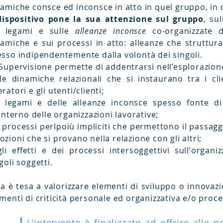
amiche consce ed inconsce in atto in quel gruppo, in 
 dispositivo pone la sua attenzione sul gruppo
, su
i legami e sulle
alleanze inconsce
co-organizzate d
amiche e sui processi in atto: alleanze che struttura
sso indipendentemente dalla volontà dei singoli.
Supervisione permette di addentrarsi nell’esplorazione 
le dinamiche relazionali che si instaurano tra i clie
ratori e gli utenti/clienti;
i legami e delle alleanze inconsce spesso fonte di
ʼinterno delle organizzazioni lavorative;
 processi perlpoiù impliciti che permettono il passag
zioni che si provano nella relazione con gli altri;
li effetti e dei processi intersoggettivi sullʼorgani
goli soggetti.
a è tesa a valorizzare elementi di sviluppo o innovaz
menti di criticità personale ed organizzativa e/o proce
L'intervento è finalizzato ad offrire alle 