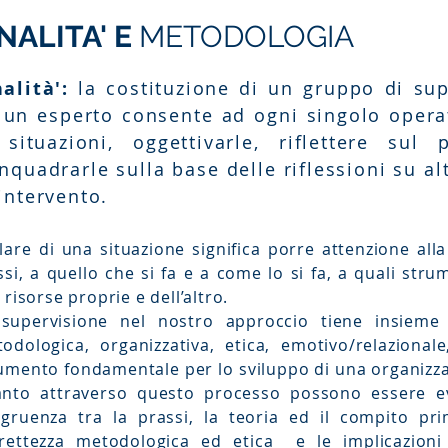
NALITA' E
METODOLOGIA
nalità':
la costituzione di un gruppo di su
 un esperto consente ad ogni singolo opera
 situazioni, oggettivarle, riflettere sul
inquadrarle sulla base delle riflessioni su al
 intervento.
lare di una situazione significa porre attenzione alla
ssi, a quello che si fa e a come lo si fa, a quali stru
e risorse proprie e dell’altro.
supervisione nel nostro approccio tiene insieme 
odologica, organizzativa, etica, emotivo/relaziona
umento fondamentale per lo sviluppo di una organizza
nto attraverso questo processo possono essere evi
gruenza tra la prassi, la teoria ed il compito pri
rettezza metodologica ed etica e le implicazioni 