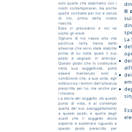
solo quelle che stabiliamo con i
din
nostri contemporanei, ma anche
Il
quelle contratte per noi e senza
su
di noi, prima della nostra
nascita.
din
Esse ci precedono e noi ne
spe
siamo gli eredi.
Ognuno di noi nasce alla vita
La 
psichica nella trama delle
del
alleanze che sono state stabilite
ope
prima di lui nella quale il suo
posto è segnato in anticipo.
de
Questo posto che lo costituisce
all
nella sua soggettività, potrà
essere mantenuto solo a
dei
condizione che, a sua volta, egli
emo
sottoscriva i termini dell’alleanza
deg
prescritta per lui, ma anche per
l’insieme.
sin
La storia del soggetto, da questo
punto di vista, è al contempo
quella del suo assoggettamento
Ess
a questo posto, e quella degli
ele
scarti che il soggetto dovrà
esperire e sostenere riguardo a
questo posto prescritto per