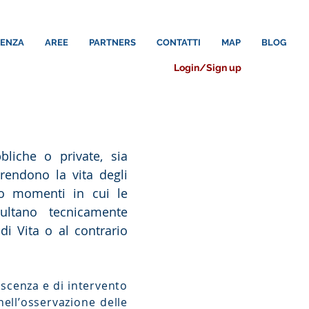
LENZA
AREE
PARTNERS
CONTATTI
MAP
BLOG
Login/Sign up
liche o private, sia
 rendono la vita degli
a o momenti in cui le
sultano tecnicamente
di Vita o al contrario
scenza e di intervento
nellʼosservazione delle