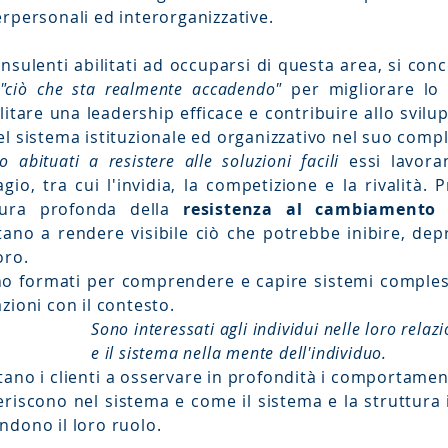
erpersonali ed interorganizzative.
onsulenti abilitati ad occuparsi di questa area, si con
"ciò che sta realmente accadendo"
per migliorare lo 
ilitare una leadership efficace e contribuire allo svil
el sistema istituzionale ed organizzativo nel suo comp
o abituati a resistere alle soluzioni facili
essi lavora
agio, tra cui l'invidia, la competizione e la rivalità.
tura profonda della
resistenza al cambiamento
n
tano a rendere visibile ciò che potrebbe inibire, dep
oro.
o formati per comprendere e capire sistemi complessi
azioni con il contesto.
Sono interessati agli individui nelle loro relaz
e il sistema nella mente dell'individuo.
tano i clienti a osservare in profondità i comportament
eriscono nel sistema e come il sistema e la struttura 
ndono il loro ruolo.