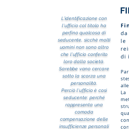
FI
L'identificazione con
Fi
l'ufficio col titolo ha
da
perfino qualcosa di
seducente, sicchè molti
le
uomini non sono altro
re
che l'ufficio conferito
di
loro dalla società.
Sarebbe vano cercare
Par
sotto la scorza una
ste
personalità.
all
Perciò l'ufficio è così
La 
seducente: perché
met
rappresenta una
str
comoda
qua
compensazione delle
con
insufficienze personali
cor