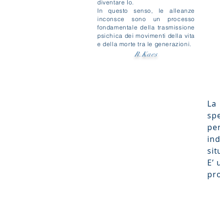
diventare Io.
In questo senso, le alleanze
inconsce sono un processo
fondamentale della trasmissione
psichica dei movimenti della vita
e della morte tra le generazioni.
R.Kaes
La
sp
pe
ind
sit
E’ 
pro