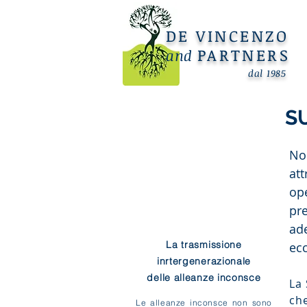
DE VINCENZO
PARTNERS
and
dal 1985
S
No
at
op
pr
ad
La trasmissione
ec
inrtergenerazionale
delle alleanze inconsce
La 
che
Le alleanze inconsce non sono