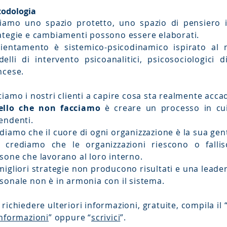
odologia
iamo uno spazio protetto, uno spazio di pensiero in
ategie e cambiamenti possono essere elaborati.
rientamento è sistemico-psicodinamico ispirato al
elli di intervento psicoanalitici, psicosociologici d
ncese.
tiamo i nostri clienti a capire cosa sta realmente acc
ello che non facciamo
è creare un processo in cu
endenti.
diamo che il cuore di ogni organizzazione è la sua gen
 crediamo che le organizzazioni riescono o fallis
sone che lavorano al loro interno.
migliori strategie non producono risultati e una leader
sonale non è in armonia con il sistema.
 richiedere ulteriori informazioni, gratuite, compila il 
informazioni
” oppure “
scrivici
”.