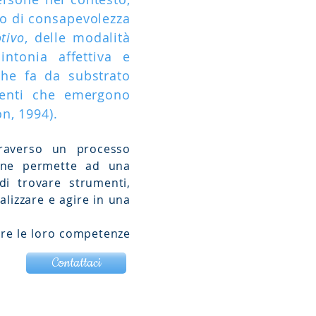
llo di consapevolezza
tivo
, delle modalità
ntonia affettiva e
he fa da substrato
menti che emergono
n, 1994).
traverso un processo
ione permette ad una
i trovare strumenti,
lizzare e agire in una
are le loro competenze
Contattaci