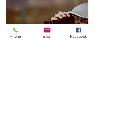
Phone
Email
Facebook
Questo è il tuo terzo elemento
May 28, 2023
Parla un po' di più alle persone di
questo elemento. Di che cosa tratta
e che cosa lo rende interessante?
Fornisci alle persone le informazioni
necessarie per procedere e
intraprendere l'azione che desideri.
Per rendere tuo questo elemento, fai
clic qui > Aggiungi e gestisci