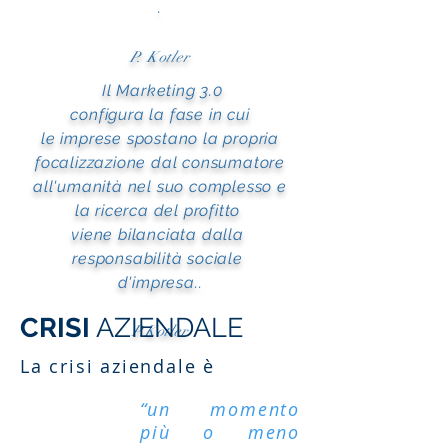
.
P. Kotler
Il
Marketing
3.0
configura la fase in cui
le
imprese
spostano la propria
focalizzazione dal consumatore
all'
umanità
nel suo complesso e
la
ricerca
del
profitto
viene bilanciata dalla
responsabilità
sociale
d'
impresa.
.
CRISI
AZIENDALE
P.Kotler
La crisi aziendale è
“un momento
più o meno