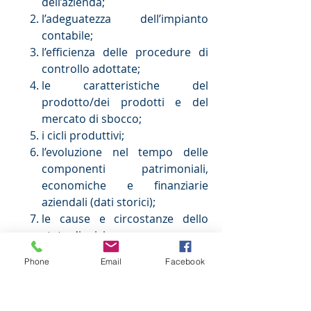
dell’azienda;
l’adeguatezza dell’impianto
contabile;
l’efficienza delle procedure di
controllo adottate;
le caratteristiche del
prodotto/dei prodotti e del
mercato di sbocco;
i cicli produttivi;
l’evoluzione nel tempo delle
componenti patrimoniali,
economiche e finanziarie
aziendali (dati storici);
le cause e circostanze dello
stato di crisi.
Solo l’analisi propedeutica e
Phone
Email
Facebook
minuziosa dell’azienda consente
infatti un approccio serio e più
agevole alla redazione del Piano di